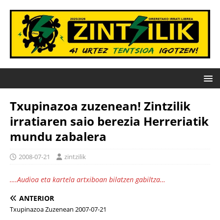
Txupinazoa zuzenean! Zintzilik
irratiaren saio berezia Herreriatik
mundu zabalera
2008-07-21
zintzilik
….Audioa eta kartela artxiboan bilatzen gabiltza…
ANTERIOR
Txupinazoa Zuzenean 2007-07-21