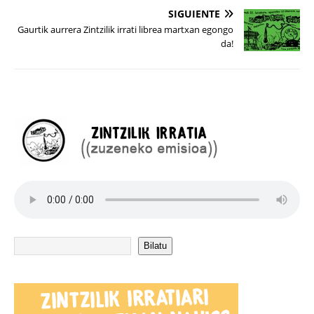
SIGUIENTE
Gaurtik aurrera Zintzilik irrati librea martxan egongo
da!
Bilatu