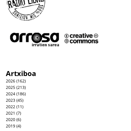
Artxiboa
2026
(162)
2025
(213)
2024
(186)
2023
(45)
2022
(11)
2021
(7)
2020
(6)
2019
(4)