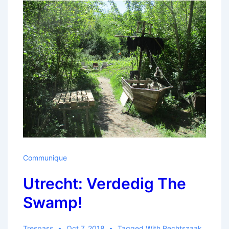
Communique
Utrecht: Verdedig The
Swamp!
Trespass
Oct 7, 2018
Tagged With
Rechtszaak
,