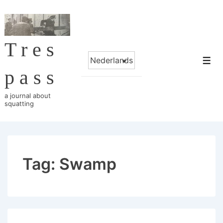
↓
Skip
to
Tres
Main
Choose
Content
Me
a
pass
language
a journal about
squatting
Tag:
Swamp