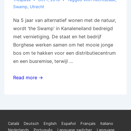
Swamp
,
Utrecht
Na 5 jaar van alternatief wonen met de natuur,
wordt ‘the Swamp’ in Kanaleneiland bedreigd
met vernietiging. De staat en het bedrijf
Borghese werken samen om het mooie jonge
bos om te hakken voor een distributiecentrum
en een busremise, terwijl …
Utrecht:
Read more →
Verdedig
The
Swamp!
Footer
Català
Deutsch
English
Español
Français
Italiano
Nederlands
Português
Language switcher
Language