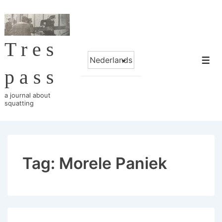
↓
Skip
to
Tres
Main
Choose
Content
Me
a
pass
language
a journal about
squatting
Tag:
Morele Paniek