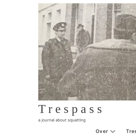
↓
Skip
to
Main
Content
Trespass
a journal about squatting
Hoofdnavigatie
Over
Tre