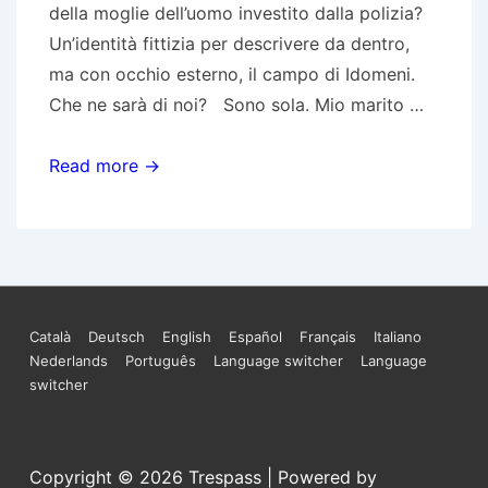
della moglie dell’uomo investito dalla polizia?
Un’identità fittizia per descrivere da dentro,
ma con occhio esterno, il campo di Idomeni.
Che ne sarà di noi? Sono sola. Mio marito …
Che
Read more →
ne
sarà
di
noi
Menu
Català
Deutsch
English
Español
Français
Italiano
Nederlands
Português
Language switcher
Language
Footer
switcher
Copyright © 2026
Trespass
| Powered by