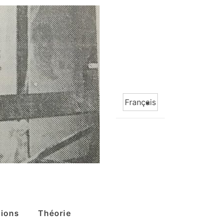
Choisir
une
langue
tions
Théorie