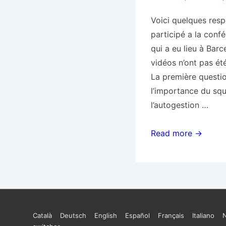
Voici quelques resp
participé a la con
qui a eu lieu à Bar
vidéos n’ont pas été
La première question
l’importance du squ
l’autogestion …
Quelques
Read more →
réflexions
autour
du
squattage
&
Menu
Català
Deutsch
English
Español
Français
Italiano
la