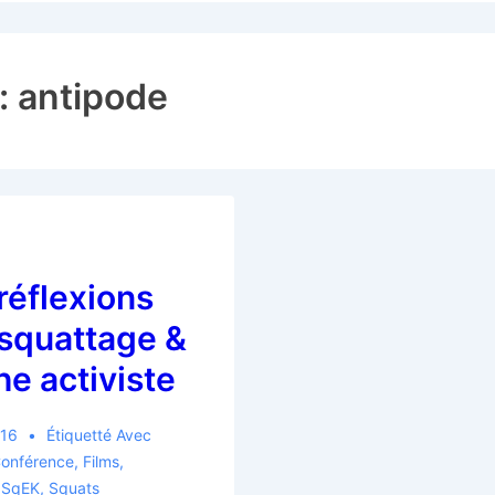
 :
antipode
réflexions
 squattage &
he activiste
016
Étiquetté Avec
onférence
,
Films
,
,
SqEK
,
Squats