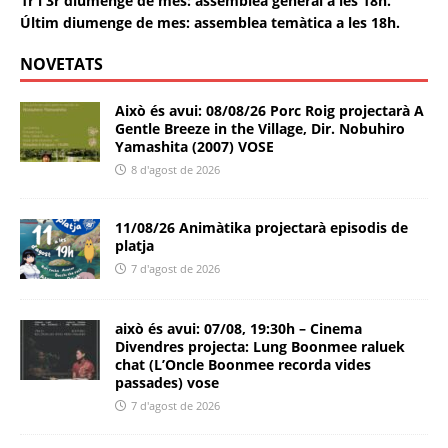
1r i 3r diumenge de mes: assemblea general a les 18h.
Últim diumenge de mes: assemblea temàtica a les 18h.
NOVETATS
Això és avui: 08/08/26 Porc Roig projectarà A
Gentle Breeze in the Village, Dir. Nobuhiro
Yamashita (2007) VOSE
8 d'agost de 2026
11/08/26 Animàtika projectarà episodis de
platja
7 d'agost de 2026
això és avui: 07/08, 19:30h – Cinema
Divendres projecta: Lung Boonmee raluek
chat (L’Oncle Boonmee recorda vides
passades) vose
7 d'agost de 2026