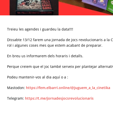
Treieu les agendes i guardeu la data!!!!
Dissabte 13/12 farem una jornada de jocs revolucionaris a la C
rol i algunes coses mes que estem acabant de preparar.
En breu us informarem dels horaris i detalls.
Perque creiem que el joc també serveix per plantejar alternat
Podeu mantenir-vos al dia aquí o a :
Mastodon:
https://fem.elbarri.online/@Juguem_a_la_cinetika
Telegram:
https://t.me/jornadesjocsrevolucionaris