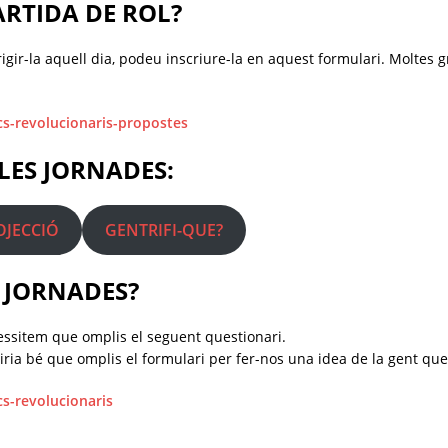
RTIDA DE ROL?
igir-la aquell dia, podeu inscriure-la en aquest formulari. Moltes gr
cs-revolucionaris-propostes
LES JORNADES:
OJECCIÓ
GENTRIFI-QUE?
S JORNADES?
ecessitem que omplis el seguent questionari.
aniria bé que omplis el formulari per fer-nos una idea de la gent que
cs-revolucionaris