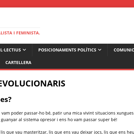
ISTA I FEMINISTA.
OL·LECTIUS
POSICIONAMENTS POLÍTICS
COMUNIC
CARTELLERA
REVOLUCIONARIS
des?
 vam poder passar-ho bé, patir una mica vivint situacions xungue
 guanyar al sistema opresor i ens ho vam passar super bé!
, lis que vau masteritzar, lis que ens vau deixar jocs, lis que ens he