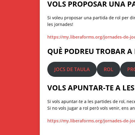
VOLS PROPOSAR UNA PA
Si voleu proposar una partida de rol per dir
les jornades!
https://my.liberaforms.org/jornades-de-jo
QUÈ PODREU TROBAR A 
JOCS DE TAULA
ROL
PR
VOLS APUNTAR-TE A LE
Si vols apuntar-te a les partides de rol, n
Si no vols jugar a rol però vols venir, ens 
https://my.liberaforms.org/jornades-de-jo