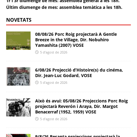
1r i 3r diumenge de mes: assemblea general a les 18h.
Últim diumenge de mes: assemblea temàtica a les 18h.
NOVETATS
08/08/26 Porc Roig projectarà A Gentle
Breeze in the Village, Dir. Nobuhiro
Yamashita (2007) VOSE
5 d'agost de 2026
6/08/26 Projecció d’Histoire(s) du cinéma,
Dir. Jean-Luc Godard, VOSE
5 d'agost de 2026
Això és avui: 05/08/26 Projeccions Porc Roig
projectarà Reverón i Araya, Dir. Margot
Benacerraf (1952, 1959) VOSE
5 d'agost de 2026
9/8/26 Pesanta projeccions projectarà la