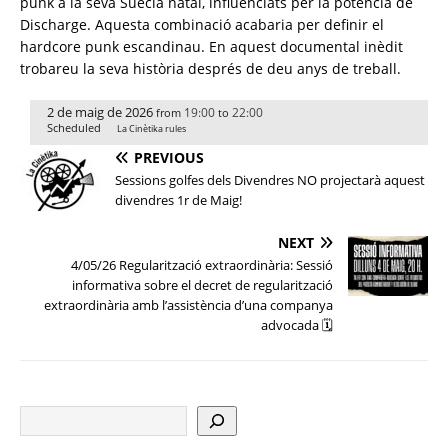
punk a la seva Suècia natal, influenciats per la potència de
Discharge. Aquesta combinació acabaria per definir el
hardcore punk escandinau. En aquest documental inèdit
trobareu la seva història després de deu anys de treball.
2 de maig de 2026
19:00
22:00
from
to
Scheduled
La Cinètika rules
PREVIOUS
Sessions golfes dels Divendres NO projectarà aquest
divendres 1r de Maig!
NEXT
4/05/26 Regularització extraordinària: Sessió
informativa sobre el decret de regularització
extraordinària amb l’assistència d’una companya
advocada 🗓