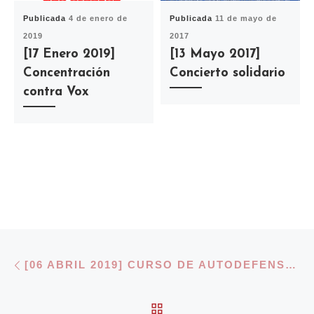
Publicada
4 de enero de
Publicada
11 de mayo de
2019
2017
[17 Enero 2019]
[13 Mayo 2017]
Concentración
Concierto solidario
contra Vox
Navegación de entradas
Entrada anterior
[06 ABRIL 2019] CURSO DE AUTODEFENSA (MIXTA)
VOLVER A LA LISTA 