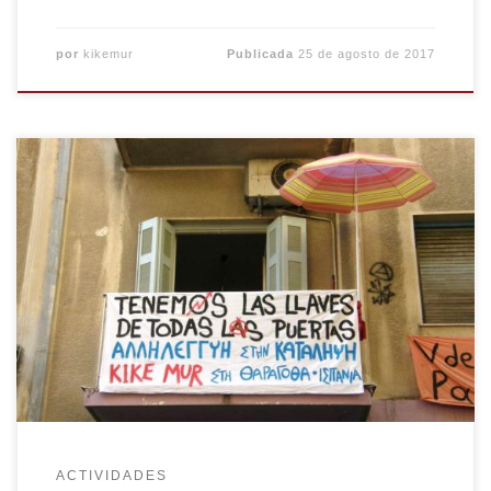
por
kikemur
Publicada
25 de agosto de 2017
Desde Grecia recibimos un pequeño gesto de
solidaridad internacionalista para el CSO Kike
Mur, por parte de la Okupa Themistokleous 58
(Exarchia, Atenas) y compas afines. ¡Fuego a las
fronteras! Okupa Themistokleous 58
ACTIVIDADES