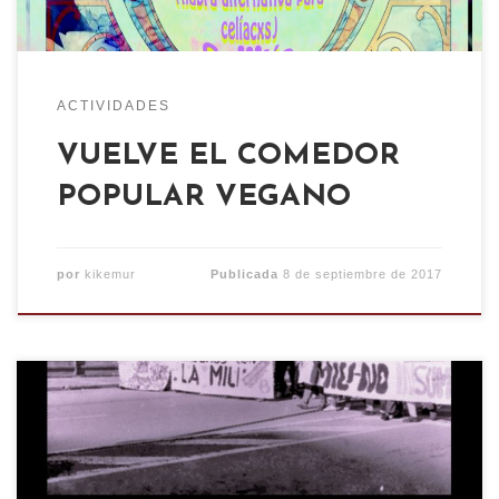
ACTIVIDADES
VUELVE EL COMEDOR
POPULAR VEGANO
por
kikemur
Publicada
8 de septiembre de 2017
La resistencia a las guerras, la desobediencia a
su preparación, la lucha por la abolición de los
ejércitos y por una defensa social, alternativa a