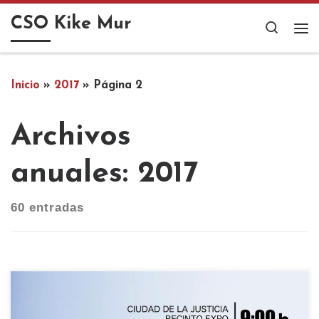
Saltar al contenido
CSO Kike Mur
Search
Me
Inicio
»
2017
»
Página 2
Archivos
anuales:
2017
60 entradas