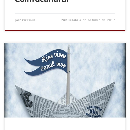
Contracultural
por
kikemur
Publicada
4 de octubre de 2017
¡Viva la Bajada del Canal! PROGRAMA Domingo
10 – Ruta Zaragoza Rebelde con un recorrido por
Torrero-La Paz por los escenarios que han
marcado la historia del barrio. La ruta se inicia a
las 11 horas en la Avenida de América 94
(Cementerio) para acabar en la Plaza Crónica del
[…]