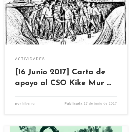
conscientes de que quieren ensuciar todo lo
creado desde la auto-organización de las
personas, somos conscientes de que quieren
romper las redes de solidaridad que se generan
en […]
ACTIVIDADES
[16 Junio 2017] Carta de
apoyo al CSO Kike Mur …
por
kikemur
Publicada
17 de junio de 2017