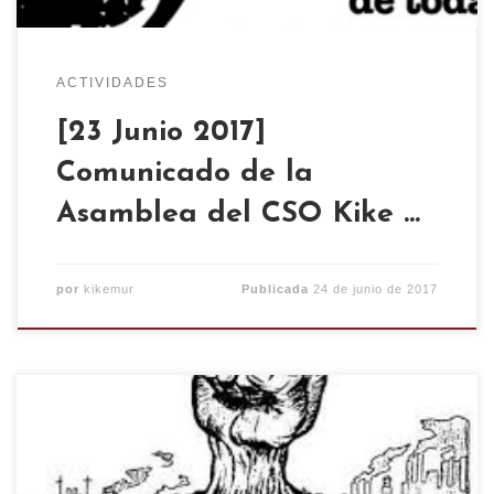
ACTIVIDADES
[23 Junio 2017]
Comunicado de la
Asamblea del CSO Kike …
por
kikemur
Publicada
24 de junio de 2017
Somos conscientes de que estamos viviendo un
momento en el que los Centros Sociales están
siendo cuestionados en todo el Estado, somos