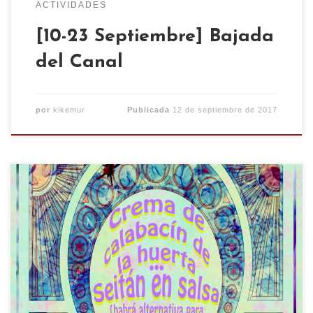
ACTIVIDADES
[10-23 Septiembre] Bajada
del Canal
por
kikemur
Publicada
12 de septiembre de 2017
A partir de este domingo volvemos con el
comedor popular vegano. Para el domingo 10:
Crema de calabacín de la huerta Seitán en salsa
(habrá alternativa para celíacxs) Sandía Como
siempre, a las 15h