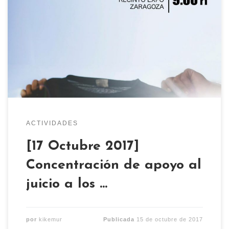
Recordar que este martes 17 de Octubre habrá
una concentración solidaria de apoyo al juicio a
los 10 antifascistas de Zgz, en la Ciudad de la
Justicia en el Recinto Expo Zaragoza a partir de
las 9:00h
ACTIVIDADES
[17 Octubre 2017]
Concentración de apoyo al
juicio a los …
por
kikemur
Publicada
15 de octubre de 2017