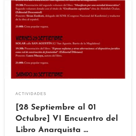
Por sexto año, del 28 de septiembre al 1 de
octubre, se celebra en Zaragoza el Encuentro del
Libro Anarquista. Esta cita pretende ser
un espacio donde encontrarnos, conocernos y
compartir experiencias y proyectos afines.
Actividades como charlas, debates, conciertos o
la distribución de material anarquista tendrán
lugar durante esos días en […]
ACTIVIDADES
[28 Septiembre al 01
Octubre] VI Encuentro del
Libro Anarquista …