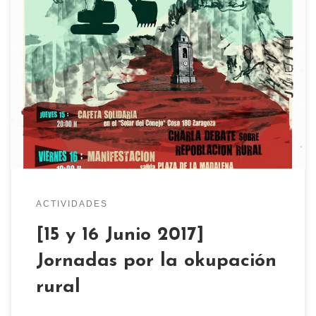
La próxima semana los dias 15 y 16 de junio no te
pierdas 2 días de reinvindicación y agitación
rural. El jueves 15 a partir de las 20h cafeta
solidaria en en el solar Francisco Ascaso (antiguo
solar del conejo), con una charla-debate sobre la
repoblación rural. Y el viernes […]
ACTIVIDADES
[15 y 16 Junio 2017]
Jornadas por la okupación
rural