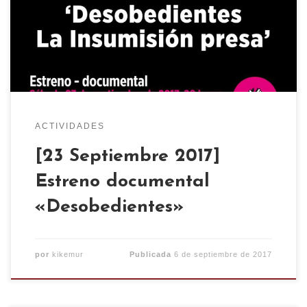
la militar, continúa, y la conservación de la
memoria es una pieza vital para ello. Por ello La
Pantera Rossa junto al colectivo antimilitarista de
[…]
ACTIVIDADES
[23 Septiembre 2017]
Estreno documental
«Desobedientes»
por
kikemur
Publicada
6 de septiembre de 2017