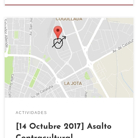
Como cada año durante las Fiestas del Pilar, se
celebrará el Asalto Contracultural; será el 14 de
Octubre a partir de las 18:00h y habrá
actividades todo el dia. El lugar es en la Calle
Thomas Edison A,22 (Poligono Cogullada) al final
. Una calle de Avenida Cataluña. Aqui te […]
ACTIVIDADES
[14 Octubre 2017] Asalto