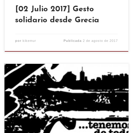
[02 Julio 2017] Gesto
solidario desde Grecia
por
kikemur
Publicada
2 de agosto de 2017
Comunicado de la asamblea del CSO KIKE MUR,
por las recientes declaraciones contra el espacio
okupado por parte del PP y sus medios de
comunicación: OLVIDÁIS QUE SOMOS SEMILLAS
Desde la asamblea del C.S.O. Kike Mur queremos
expresar nuestra opinión y posicionamiento ante
las recientes declaraciones del concejal y
portavoz […]