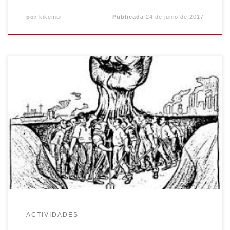
por
kikemur
Publicada
24 de junio de 2017
Somos conscientes de que estamos viviendo un
momento en el que los Centros Sociales están
siendo cuestionados en todo el Estado, somos
conscientes de que quieren ensuciar todo lo
creado desde la auto-organización de las
personas, somos conscientes de que quieren
romper las redes de solidaridad que se generan
en […]
ACTIVIDADES