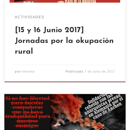
ACTIVIDADES
[15 y 16 Junio 2017]
Jornadas por la okupación
rural
por
kikemur
Publicada
7 de junio de 2017
Con motivo de la sentencia del juicio a las
compañeras anarquistas presas en Alemania por
el caso Aachen se convoca una concentración a