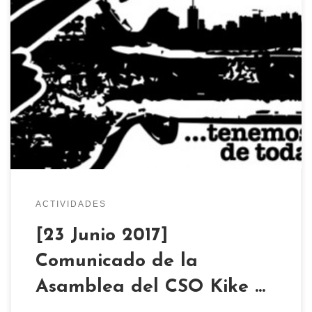
Comunicado de la asamblea del CSO KIKE MUR,
por las recientes declaraciones contra el espacio
okupado por parte del PP y sus medios de
comunicación: OLVIDÁIS QUE SOMOS SEMILLAS
Desde la asamblea del C.S.O. Kike Mur queremos
expresar nuestra opinión y posicionamiento ante
las recientes declaraciones del concejal y
portavoz […]
ACTIVIDADES
[23 Junio 2017]
Comunicado de la
Asamblea del CSO Kike …