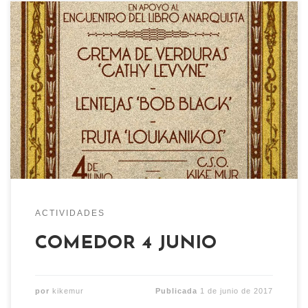
Como todos los domingos, el 4 de junio, comedor
popular vegano, esta vez en apoyo al encuentro
del libro anarquista: Crema de verduras Lentejas
Fruta
ACTIVIDADES
COMEDOR 4 JUNIO
por
kikemur
Publicada
1 de junio de 2017