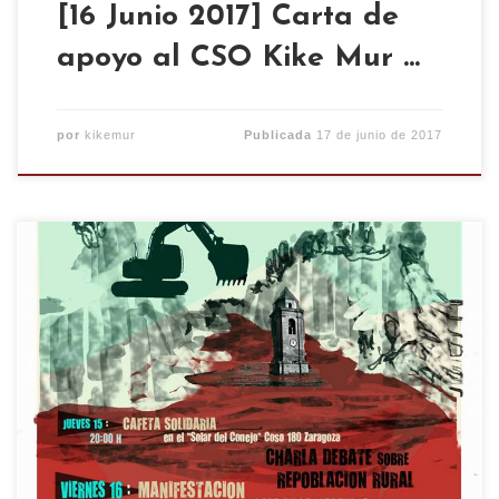
[16 Junio 2017] Carta de
apoyo al CSO Kike Mur …
por
kikemur
Publicada
17 de junio de 2017
La próxima semana los dias 15 y 16 de junio no te
pierdas 2 días de reinvindicación y agitación
rural. El jueves 15 a partir de las 20h cafeta
solidaria en en el solar Francisco Ascaso (antiguo
solar del conejo), con una charla-debate sobre la
repoblación rural. Y el viernes […]