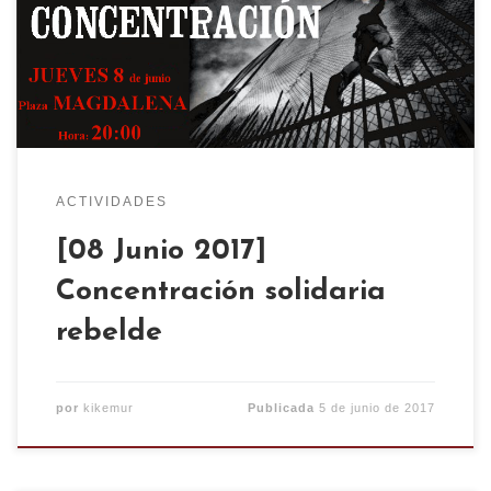
las 20h en la plaza de la Magdalena el jueves 8
de junio. ¡SI NO HAY LIBERTAD PARA NUESTRAS
COMPAÑERAS QUE NO HAYA TRANQUILIDAD
PARA NUESTROS ENEMIGOS! […]
ACTIVIDADES
[08 Junio 2017]
Concentración solidaria
rebelde
por
kikemur
Publicada
5 de junio de 2017