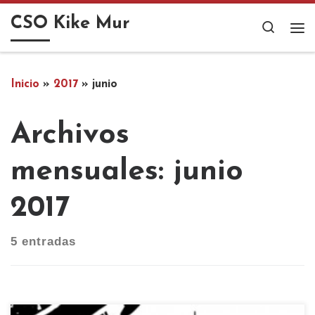
Saltar al contenido
CSO Kike Mur
Search
Me
Inicio
»
2017
»
junio
Archivos
mensuales:
junio
2017
5 entradas