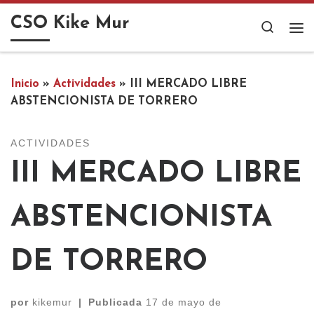
Saltar al contenido
CSO Kike Mur
Search
Me
Inicio
»
Actividades
»
III MERCADO LIBRE
ABSTENCIONISTA DE TORRERO
ACTIVIDADES
III MERCADO LIBRE
ABSTENCIONISTA
DE TORRERO
por
kikemur
|
Publicada
17 de mayo de