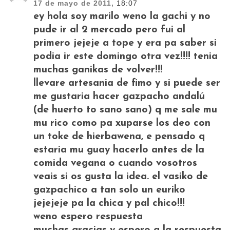
17 de mayo de 2011,
18:07
ey hola soy marilo weno la gachi y no
pude ir al 2 mercado pero fui al
primero jejeje a tope y era pa saber si
podia ir este domingo otra vez!!!! tenia
muchas ganikas de volver!!!
llevare artesania de fimo y si puede ser
me gustaria hacer gazpacho andalú
(de huerto to sano sano) q me sale mu
mu rico como pa xuparse los deo con
un toke de hierbawena, e pensado q
estaria mu guay hacerlo antes de la
comida vegana o cuando vosotros
veais si os gusta la idea. el vasiko de
gazpachico a tan solo un euriko
jejejeje pa la chica y pal chico!!!
weno espero respuesta
muchas gracias y espero q la respuesta