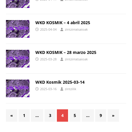
WKD KOSMIK – 4 abril 2025
2025-04-04
zintzirratsaioak
WKD KOSMIK – 28 marzo 2025
2025-03-28
zintzirratsaioak
WKD Kosmik 2025-03-14
2025-03-16
zintzilik
«
1
…
3
4
5
…
9
»