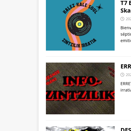
T7 
Ska
20
Bienv
sépti
emiti
ERR
20
ERRET
irrati
DES