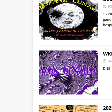
20
1.- I
ganó 
hospi
WKD
20
DNB,
202