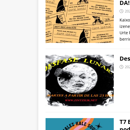
DA!
20
Kaixo
izene
Urte 
berri
Des
20
T7 
pod