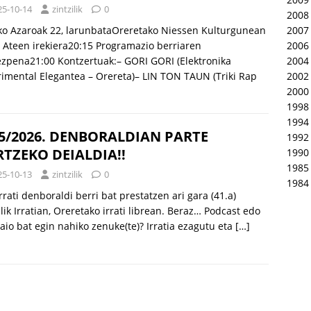
25-10-14
zintzilik
0
2008
2007
ko Azaroak 22, larunbataOreretako Niessen Kulturgunean
2006
 Ateen irekiera20:15 Programazio berriaren
2004
zpena21:00 Kontzertuak:– GORI GORI (Elektronika
2002
imental Elegantea – Orereta)– LIN TON TAUN (Triki Rap
2000
1998
1994
5/2026. DENBORALDIAN PARTE
1992
TZEKO DEIALDIA!!
1990
1985
25-10-13
zintzilik
0
1984
Irrati denboraldi berri bat prestatzen ari gara (41.a)
ilik Irratian, Oreretako irrati librean. Beraz… Podcast edo
saio bat egin nahiko zenuke(te)? Irratia ezagutu eta
[…]