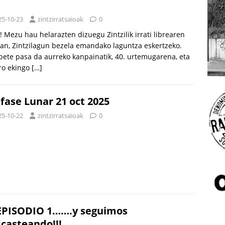
25-10-23
zintzirratsaioak
0
! Mezu hau helarazten dizuegu Zintzilik irrati librearen
an, Zintzilagun bezela emandako laguntza eskertzeko.
bete pasa da aurreko kanpainatik, 40. urtemugarena, eta
ro ekingo
[…]
fase Lunar 21 oct 2025
25-10-22
zintzirratsaioak
0
EPISODIO 1…….y seguimos
casteando!!!