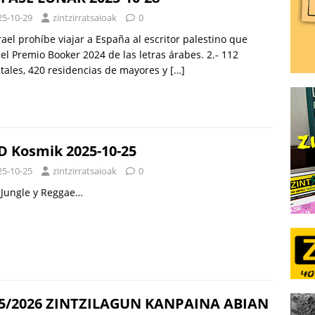
25-10-29
zintzirratsaioak
0
srael prohíbe viajar a España al escritor palestino que
el Premio Booker 2024 de las letras árabes. 2.- 112
tales, 420 residencias de mayores y
[…]
 Kosmik 2025-10-25
25-10-25
zintzirratsaioak
0
 Jungle y Reggae…
5/2026 ZINTZILAGUN KANPAINA ABIAN