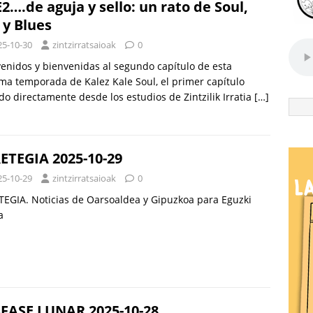
E2….de aguja y sello: un rato de Soul,
 y Blues
25-10-30
zintzirratsaioak
0
enidos y bienvenidas al segundo capítulo de esta
ma temporada de Kalez Kale Soul, el primer capítulo
do directamente desde los estudios de Zintzilik Irratia
[…]
ETEGIA 2025-10-29
25-10-29
zintzirratsaioak
0
EGIA. Noticias de Oarsoaldea y Gipuzkoa para Eguzki
a
FASE LUNAR 2025-10-28