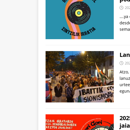
20
….ya 
desde
seman
Lan
20
Atzo,
lanuz
urtee
egun
202
jaia