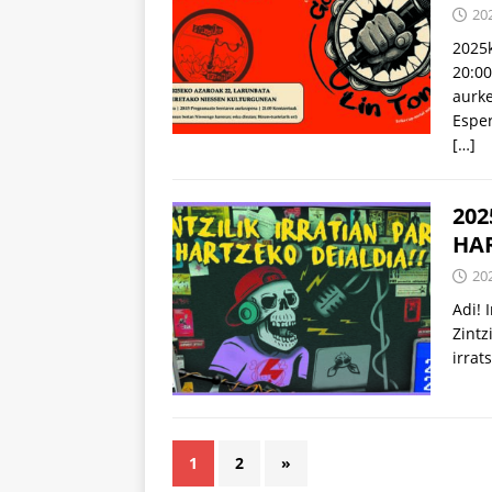
20
2025
20:00
aurke
Esper
[…]
202
HAR
20
Adi! 
Zintz
irrat
1
2
»