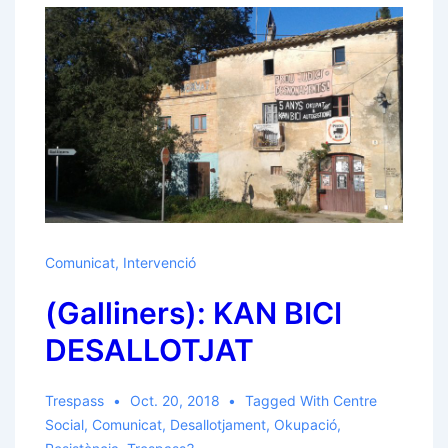
Comunicat
,
Intervenció
(Galliners): KAN BICI
DESALLOTJAT
Trespass
Oct. 20, 2018
Tagged With
Centre
Social
,
Comunicat
,
Desallotjament
,
Okupació
,