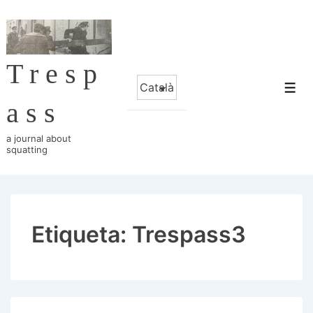
↓
Salta
al
Tresp
contingut
Trieu
principal
Me
un
ass
idioma
a journal about
squatting
Etiqueta:
Trespass3