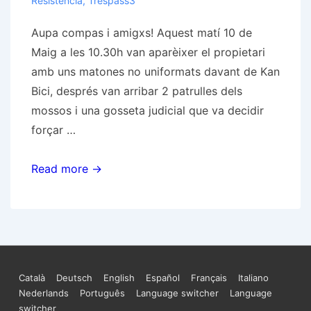
Resistència
,
Trespass3
Aupa compas i amigxs! Aquest matí 10 de
Maig a les 10.30h van aparèixer el propietari
amb uns matones no uniformats davant de Kan
Bici, després van arribar 2 patrulles dels
mossos i una gosseta judicial que va decidir
forçar …
(Galliners):
Read more →
KAN
BICI
DESALLOTJAT
Menú
Català
Deutsch
English
Español
Français
Italiano
Nederlands
Português
Language switcher
Language
del
switcher