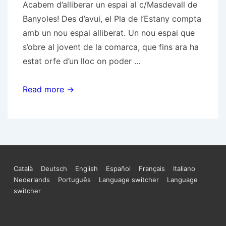
Acabem d’alliberar un espai al c/Masdevall de
Banyoles! Des d’avui, el Pla de l’Estany compta
amb un nou espai alliberat. Un nou espai que
s’obre al jovent de la comarca, que fins ara ha
estat orfe d’un lloc on poder …
Nou
Read more →
espai
alliberat
a
Banyoles
Menú
Català
Deutsch
English
Español
Français
Italiano
Nederlands
Português
Language switcher
Language
del
switcher
peu