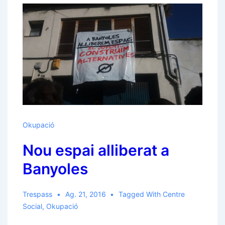
Okupació
Nou espai alliberat a
Banyoles
Trespass
Ag. 21, 2016
Tagged With
Centre
Social
,
Okupació