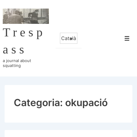
↓
Salta
al
Tresp
contingut
Trieu
principal
Me
un
ass
idioma
a journal about
squatting
Categoria:
okupació