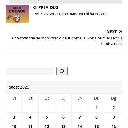
PREVIOUS
15/05/26 Aquesta setmana NO hi ha Bocaos
NEXT
Convocatòria de mobilització de suport a la Global Sumud Flotilla
rumb a Gaza
agost 2026
Dl
Dt
Dc
Dj
Dv
Ds
Dg
1
2
3
4
5
6
7
8
9
10
11
12
13
14
15
16