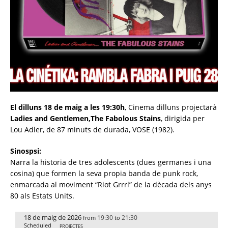
El dilluns 18 de maig a les 19:30h
, Cinema dilluns projectarà
Ladies and Gentlemen,The Fabolous Stains
, dirigida per
Lou Adler, de 87 minuts de durada, VOSE (1982).
Sinospsi:
Narra la historia de tres adolescents (dues germanes i una
cosina) que formen la seva propia banda de punk rock,
enmarcada al moviment “Riot Grrrl” de la dècada dels anys
80 als Estats Units.
18 de maig de 2026
19:30
21:30
from
to
Scheduled
PROJECTES