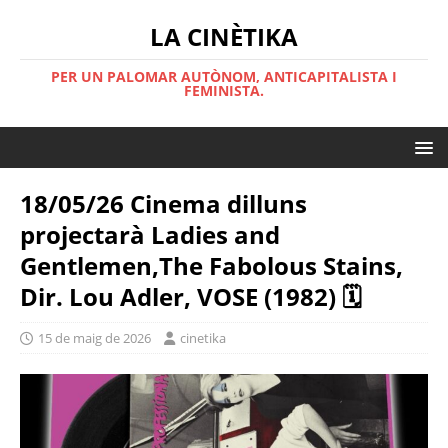
LA CINÈTIKA
PER UN PALOMAR AUTÒNOM, ANTICAPITALISTA I
FEMINISTA.
18/05/26 Cinema dilluns
projectarà Ladies and
Gentlemen,The Fabolous Stains,
Dir. Lou Adler, VOSE (1982) 🗓
15 de maig de 2026
cinetika