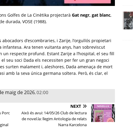
ions Golfes de La Cinètika projectarà
Gat negr, gat blanc
,
 de durada, VOSE (1988).
 abocadors d’escombraries, i Zarije, l’orgullós propietari
a infantesa. Ara tenen vuitanta anys, han sobreviscut
un respecte profund. Estant Zarije a l’hospital, el seu fill
i el seu soci Dada els necessiten per fer un gran negoci
oses surten malament i, aleshores, Dada amenaça de mort
asi amb la seva única germana soltera. Però, és clar, el
de maig de 2026
02:00
,
NEXT
s Porc
Això és avui: 14/05/26 Club de lectura
de novel.la: llegim Antologia de relats
ginal
Narra Karcelona