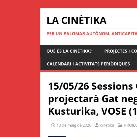
LA CINÈTIKA
PER UN PALOMAR AUTÒNOM, ANTICAPITAL
QUÈ ÉS LA CINÈTIKA?
PROJECTES I C
CALENDARI I ACTIVITATS PERIÒDIQUES
15/05/26 Sessions 
projectarà Gat neg
Kusturika, VOSE (1
13 de maig de 2026
cinetika
PROJE