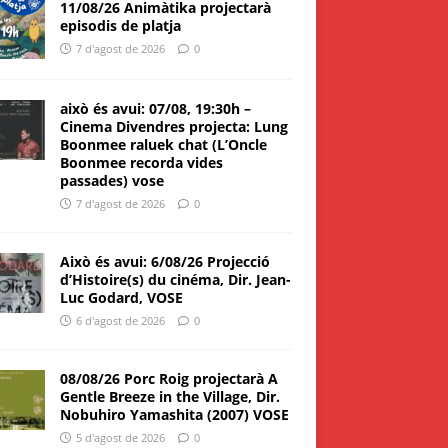
11/08/26 Animàtika projectarà
episodis de platja
7 d'agost de 2026
0
això és avui: 07/08, 19:30h –
Cinema Divendres projecta: Lung
Boonmee raluek chat (L’Oncle
Boonmee recorda vides
passades) vose
7 d'agost de 2026
0
Això és avui: 6/08/26 Projecció
d’Histoire(s) du cinéma, Dir. Jean-
Luc Godard, VOSE
6 d'agost de 2026
0
08/08/26 Porc Roig projectarà A
Gentle Breeze in the Village, Dir.
Nobuhiro Yamashita (2007) VOSE
5 d'agost de 2026
0