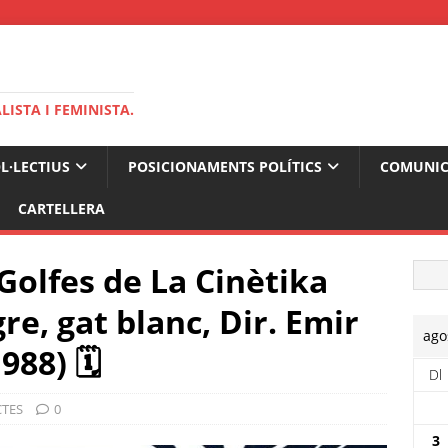
ISTA I FEMINISTA.
OL·LECTIUS
POSICIONAMENTS POLÍTICS
COMUNIC
CARTELLERA
Golfes de La Cinètika
re, gat blanc, Dir. Emir
ago
988) 🗓
Dl
CTES
0
3