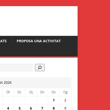
ATS
PROPOSA UNA ACTIVITAT
st 2026
Dt
Dc
Dj
Dv
Ds
Dg
1
2
4
5
6
7
8
9