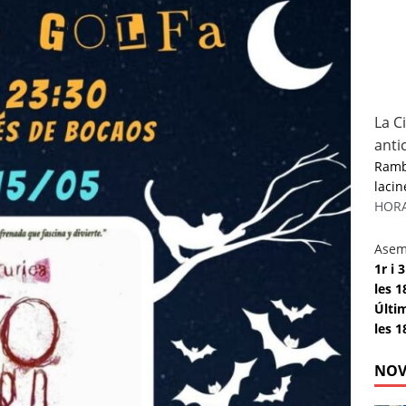
La C
anti
Rambl
lacin
HORAR
Asem
1r i
les 1
Últi
les 1
NOV