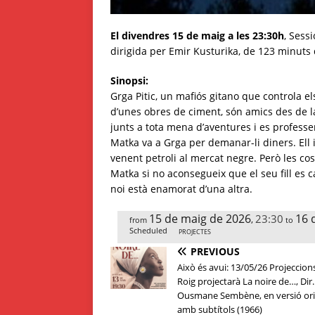
El divendres 15 de maig a les 23:30h
, Sess
dirigida per Emir Kusturika, de 123 minuts
Sinopsi:
Grga Pitic, un mafiós gitano que controla els
d’unes obres de ciment, són amics des de l
junts a tota mena d’aventures i es professen 
Matka va a Grga per demanar-li diners. Ell 
venent petroli al mercat negre. Però les c
Matka si no aconsegueix que el seu fill es c
noi està enamorat d’una altra.
15 de maig de 2026
16 
23:30
,
from
to
Scheduled
PROJECTES
PREVIOUS
Això és avui: 13/05/26 Projeccion
Roig projectarà La noire de…, Dir.
Ousmane Sembène, en versió ori
amb subtítols (1966)