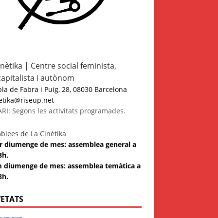
inètika | Centre social feminista,
capitalista i autònom
a de Fabra i Puig, 28, 08030 Barcelona
etika@riseup.net
I: Segons les activitats programades.
blees de La Cinètika
 3r diumenge de mes: assemblea general a
8h.
m diumenge de mes: assemblea temàtica a
8h.
ETATS