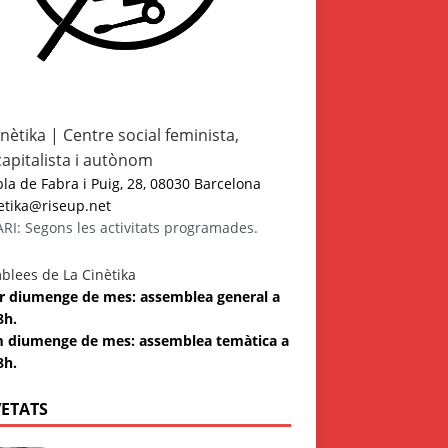
inètika | Centre social feminista,
capitalista i autònom
a de Fabra i Puig, 28, 08030 Barcelona
etika@riseup.net
I: Segons les activitats programades.
blees de La Cinètika
 3r diumenge de mes: assemblea general a
8h.
m diumenge de mes: assemblea temàtica a
8h.
ETATS