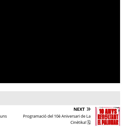
NEXT
luns
Programació del 10è Aniversari de La
Cinètika! 🗓