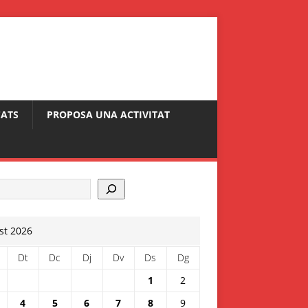
ATS
PROPOSA UNA ACTIVITAT
st 2026
Dt
Dc
Dj
Dv
Ds
Dg
1
2
4
5
6
7
8
9