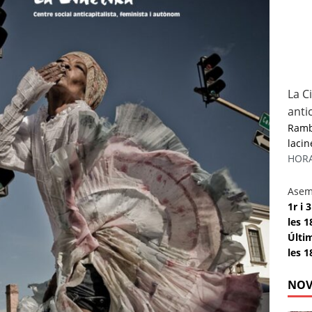
La C
anti
Rambl
lacin
HORAR
Asem
1r i
les 1
Últi
les 1
NOV