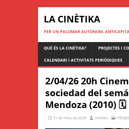
LA CINÈTIKA
PER UN PALOMAR AUTÒNOM, ANTICAPITAL
QUÈ ÉS LA CINÈTIKA?
PROJECTES I C
CALENDARI I ACTIVITATS PERIÒDIQUES
2/04/26 20h Cinem
sociedad del semá
Mendoza (2010) 🗓
31 de març de 2026
cinetika
PROJE