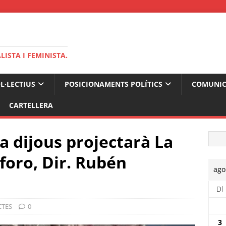
ISTA I FEMINISTA.
OL·LECTIUS
POSICIONAMENTS POLÍTICS
COMUNIC
CARTELLERA
a dijous projectarà La
foro, Dir. Rubén
ago
Dl
CTES
0
3