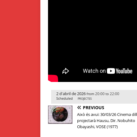
2 d'abril de 2026
20:00
22:00
from
to
Scheduled
PROJECTES
PREVIOUS
Això és avui: 30/03/26 Cinema dil
projectarà Hausu, Dir. Nobuhito
Obayashi, VOSE (1977)