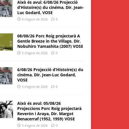
Això és avui: 6/08/26 Projecció
d’Histoire(s) du cinéma, Dir. Jean-
Luc Godard, VOSE
6 d'agost de 2026
0
08/08/26 Porc Roig projectarà A
Gentle Breeze in the Village, Dir.
Nobuhiro Yamashita (2007) VOSE
5 d'agost de 2026
0
6/08/26 Projecció d’Histoire(s) du
cinéma, Dir. Jean-Luc Godard,
VOSE
5 d'agost de 2026
0
Això és avui: 05/08/26
Projeccions Porc Roig projectarà
Reverón i Araya, Dir. Margot
Benacerraf (1952, 1959) VOSE
5 d'agost de 2026
0