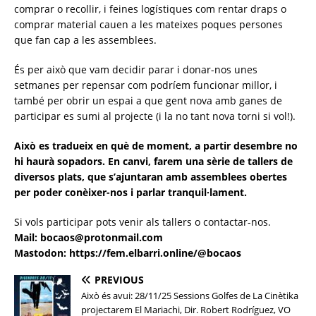
comprar o recollir, i feines logístiques com rentar draps o
comprar material cauen a les mateixes poques persones
que fan cap a les assemblees.
És per això que vam decidir parar i donar-nos unes
setmanes per repensar com podríem funcionar millor, i
també per obrir un espai a que gent nova amb ganes de
participar es sumi al projecte (i la no tant nova torni si vol!).
Això es tradueix en què de moment, a partir desembre no
hi haurà sopadors. En canvi, farem una sèrie de tallers de
diversos plats, que s’ajuntaran amb assemblees obertes
per poder conèixer-nos i parlar tranquil·lament.
Si vols participar pots venir als tallers o contactar-nos.
Mail: bocaos@protonmail.com
Mastodon: https://fem.elbarri.online/@bocaos
PREVIOUS
Això és avui: 28/11/25 Sessions Golfes de La Cinètika
projectarem El Mariachi, Dir. Robert Rodríguez, VO