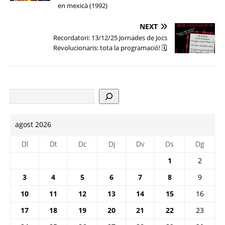
en mexicà (1992)
NEXT
Recordatori: 13/12/25 Jornades de Jocs
Revolucionaris: tota la programació! 🗓
agost 2026
Dl
Dt
Dc
Dj
Dv
Ds
Dg
1
2
3
4
5
6
7
8
9
10
11
12
13
14
15
16
17
18
19
20
21
22
23