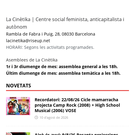
La Cinètika | Centre social feminista, anticapitalista i
autònom
Rambla de Fabra i Puig, 28, 08030 Barcelona
lacinetika@riseup.net
HORARI: Segons les activitats programades.
Asemblees de La Cinètika
1r i 3r diumenge de mes: assemblea general a les 18h.
Últim diumenge de mes: assemblea temàtica a les 18h.
NOVETATS
Recordatori: 22/08/26 Cicle mamarracha
projecta Camp Rock (2008) + High School
Musical (2006) VOSE
10 d'agost de 2026
Això és avui: 9/8/26 Pesanta projeccions