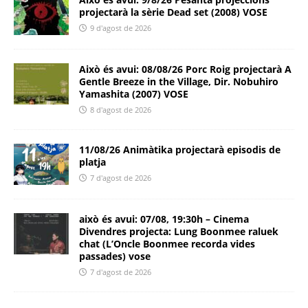
projectarà la sèrie Dead set (2008) VOSE
9 d'agost de 2026
Això és avui: 08/08/26 Porc Roig projectarà A
Gentle Breeze in the Village, Dir. Nobuhiro
Yamashita (2007) VOSE
8 d'agost de 2026
11/08/26 Animàtika projectarà episodis de
platja
7 d'agost de 2026
això és avui: 07/08, 19:30h – Cinema
Divendres projecta: Lung Boonmee raluek
chat (L’Oncle Boonmee recorda vides
passades) vose
7 d'agost de 2026