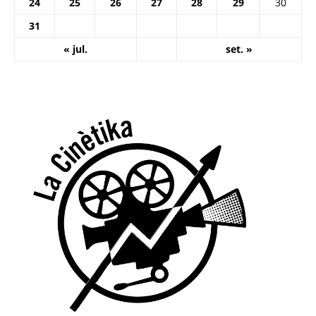
24
25
26
27
28
29
30
31
« jul.
set. »