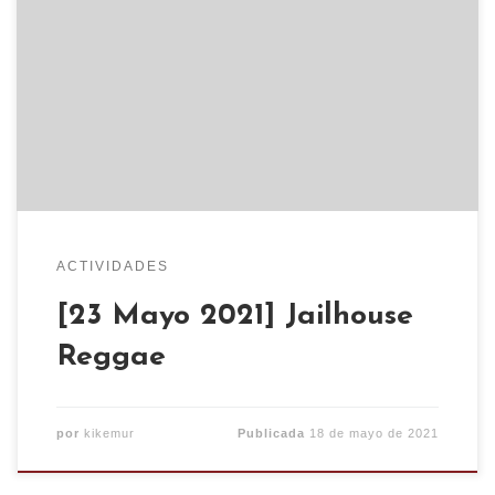
nuestra vuelta, han sido meses duros de trabajo
dejando el CSO mas lindo aun de lo que estaba,
preparando aforos, mesas, gestión del covid,
como vamos a funcionar, como nos vamos a cuidar
y como vamos a cuidaros, pero también
necesitamos de vuestra ayuda! […]
ACTIVIDADES
[23 Mayo 2021] Jailhouse
Reggae
por
kikemur
Publicada
18 de mayo de 2021