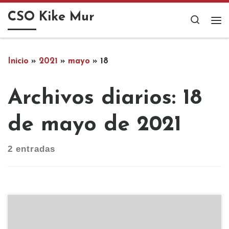
Saltar al contenido
CSO Kike Mur
Search
Me
Inicio
»
2021
»
mayo
»
18
Archivos diarios:
18
de mayo de 2021
2 entradas
Chicxs!! Nos habéis preguntado mucho sobre