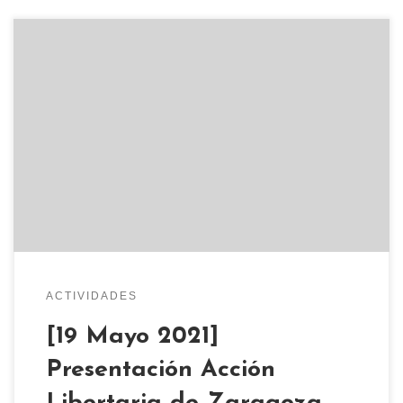
El próximo miercoles 19 de mayo a las 20h,
actividad en el CSO KIKE MUR. Acción Libertaria
de Zaragoza, proyectará el documental ¿Por qué
trabajamos?, También habrá tapeo y distribución
de libros y revistas. Recuerda llevar mascarilla y
que habrá aforo limitado. Durante esta
pandemia, un grupo de personas de […]
ACTIVIDADES
[19 Mayo 2021]
Presentación Acción