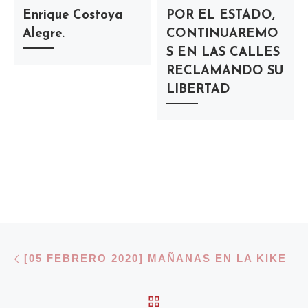
Enrique Costoya
POR EL ESTADO,
Alegre.
CONTINUAREMO
S EN LAS CALLES
RECLAMANDO SU
LIBERTAD
Navegación de entradas
Entrada anterior
[05 FEBRERO 2020] MAÑANAS EN LA KIKE
VOLVER A LA LISTA 