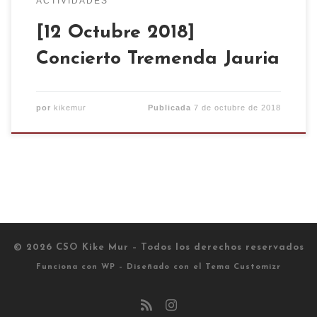
ACTIVIDADES
[12 Octubre 2018]
Concierto Tremenda Jauria
por
kikemur
Publicada
7 de octubre de 2018
© 2026
CSO Kike Mur
– Todos los derechos reservados
Funciona con
WP
– Diseñado con el
Tema Customizr