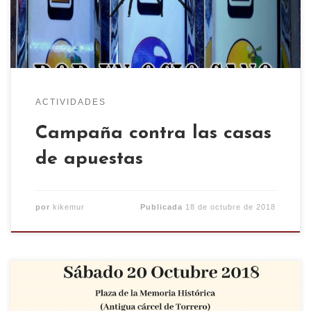
ganando dinero rápido. Pero no cuentan la
realidad: la banca siempre gana, robando a
nuestras […]
ACTIVIDADES
Campaña contra las casas
de apuestas
por
kikemur
Publicada
18 de octubre de 2018
No te pierdas el VII Aniversario del CSO KIKE