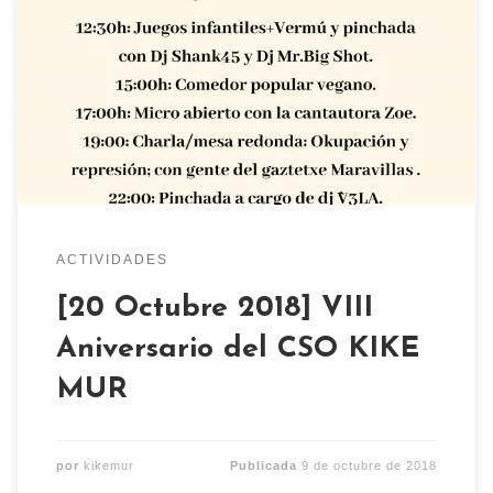
MUR el 20 octubre. La jornada empezará a las
12:30 con juegos infantiles, vermú y pinchada a
cargo de dj Shank45 y dj Mr Big Shot. Luego
habrá comida a las 15:00 y a las 17:00 micro
abierto con la participación […]
ACTIVIDADES
[20 Octubre 2018] VIII
Aniversario del CSO KIKE
MUR
por
kikemur
Publicada
9 de octubre de 2018