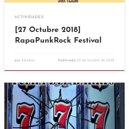
ACTIVIDADES
[27 Octubre 2018]
RapaPunkRock Festival
por
kikemur
Publicada
22 de octubre de 2018
¡FUERA SALAS DE JUEGO DE NUESTROS
BARRIOS! Por desgracia, el gran negocio del
juego ha llegado a nuestras calles, multiplicando
la cantidad de locales abiertos. Nos venden la
idea de éxito, tanto económico como social,