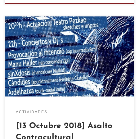
Un año más llega el Asalto contracultural, que se
celebrará el 13 de octubre, sábado, en un lugar
que será anunciado pocas horas antes del
evento. La programación constará de CHARLA
ACTUACIÓN CONCIERTOS DJ´s Localización
https://www.google.es/maps/place/Calle+Edison,+
Tomas+A.,+22,+50014+Zaragoza/@41.66889,-0.867
1969,343m/data=!3m2!1e3!4b1!4m5!3m4!1s0xd59147
d3e429b17:0x71cc9b99091ad557!8m2!3d41.66889!4
d-0.8661
ACTIVIDADES
[13 Octubre 2018] Asalto
Contracultural