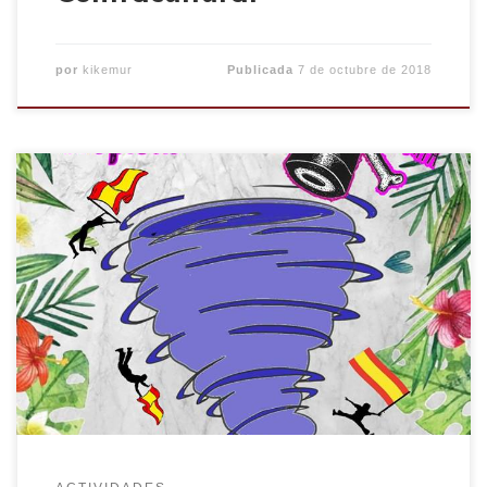
por
kikemur
Publicada
7 de octubre de 2018
El próximo viernes 12 de octubre, a partir de las
22:00 el CSO Kike Mur te invita a venir a perrear
contra la hispanidad con Tremenda Jauría. Te
recordamos que antes de este concierto habrá
una jornada contra los pilares del sistema en el
Solar de la Calle San Agustín […]