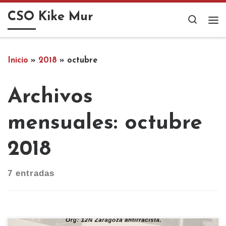
Saltar al contenido
CSO Kike Mur
Search
Me
Inicio
»
2018
»
octubre
Archivos
mensuales:
octubre
2018
7 entradas