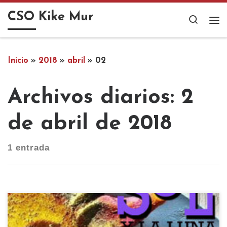
Saltar al contenido
CSO Kike Mur
Search
Me
Inicio
»
2018
»
abril
»
02
Archivos diarios:
2
de abril de 2018
1 entrada