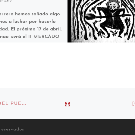
entario
orrero hemos soñado algo
mos a luchar por hacerlo
dad. El próximo 17 de abril,
ngo, será el II MERCADO
VOLVER A LA LISTA 
[28 MAYO 2017] JORNADA SOBRE LA LUCHA DEL PUEBLO KURDO
reservados