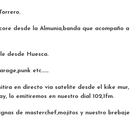
orrero.
ore desde la Almunia,banda que acompaño a l
le desde Huesca.
,garage,punk etc……
mitira en directo via satelite desde el kike mur
y, lo emitiremos en nuestro dial 102,1fm.
as de masterchef,mojitos y nuestro brebaje ra