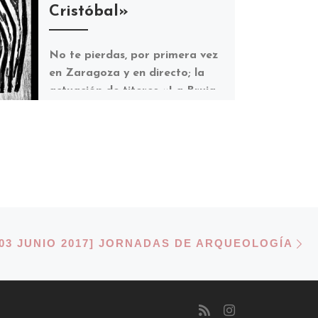
Cristóbal»
No te pierdas, por primera vez
en Zaragoza y en directo; la
actuación de titeres «La Bruja
y Don Cristóbal» una
tragicomedia […]
E
DE ENTRADAS
[03 JUNIO 2017] JORNADAS DE ARQUEOLOGÍA