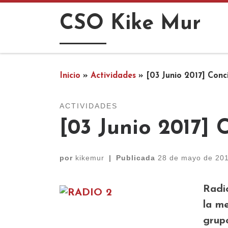
Saltar al contenido
CSO Kike Mur
Inicio
»
Actividades
»
[03 Junio 2017] Conc
ACTIVIDADES
[03 Junio 2017]
por
kikemur
|
Publicada
28 de mayo de 20
Radio
la m
grupo