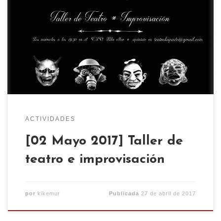
Recuerda que todos los miercoles a las 19:30 en el
CSO KIKE MUR, hay taller de teatro e
improvisación. Si quieres más información escribe
al correo: teatrokupado@gmail.com
ACTIVIDADES
[02 Mayo 2017] Taller de
teatro e improvisación
por
kikemur
Publicada
27 de abril de 2017