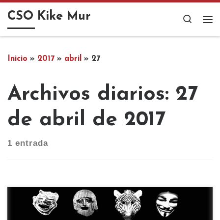
Saltar al contenido
CSO Kike Mur
Search
Me
Inicio
»
2017
»
abril
»
27
Archivos diarios:
27
de abril de 2017
1 entrada