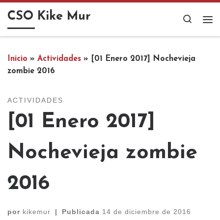
Saltar al contenido
CSO Kike Mur
Search
Me
Inicio
»
Actividades
»
[01 Enero 2017] Nochevieja
zombie 2016
ACTIVIDADES
[01 Enero 2017]
Nochevieja zombie
2016
por
kikemur
|
Publicada
14 de diciembre de 2016