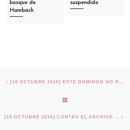
bosque de
suspendido
Hambach
Navegación de entradas
Entrada anterior
[16 OCTUBRE 2016] ESTE DOMINGO NO HAY COMEDOR
VOLVER A LA LISTA 
E
[18 OCTUBRE 2016] CONTRA EL ARCHIVO DEL CASO Y POR SU REAPERTURA.