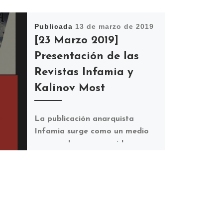
Publicada
13 de marzo de 2019
[23 Marzo 2019]
Presentación de las
Revistas Infamia y
Kalinov Most
La publicación anarquista
Infamia surge como un medio
para poder expresar ideas,
debates y reflexiones en torno
al anarquismo. Se trata de […]