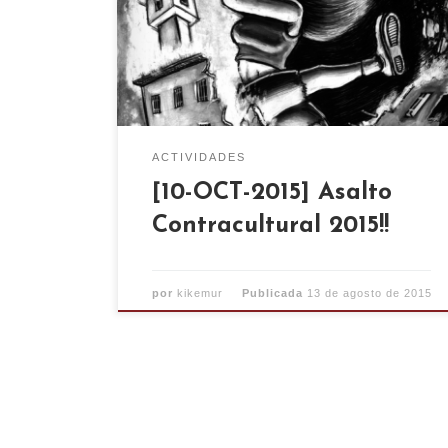
Estad atentas a la pag web donde
iremos anunciando las actividades y
conciertos!
ACTIVIDADES
[10-OCT-2015] Asalto
Contracultural 2015!!
por
kikemur
Publicada
13 de agosto de 2015