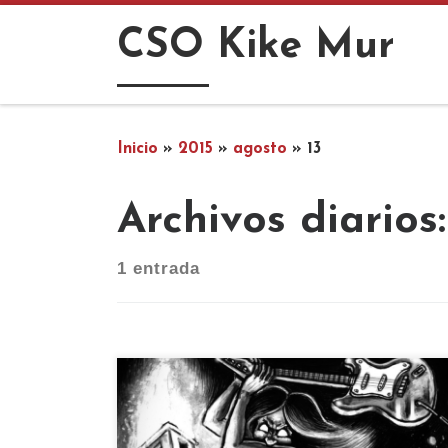
Saltar al contenido
CSO Kike Mur
Inicio
»
2015
»
agosto
»
13
Archivos diarios
1 entrada
Ya tenemos fecha para el Asalto
Contracultural 2015!! El 10 de octubre!