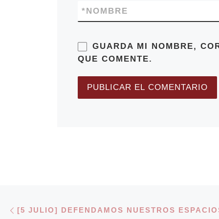
*
NOMBRE
GUARDA MI NOMBRE, CO
QUE COMENTE.
Navegación de entradas
Entrada anterior