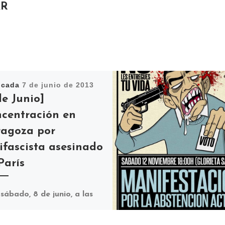
AR
icada
7 de junio de 2013
de Junio]
centración en
agoza por
ifascista asesinado
París
sábado, 8 de junio, a las
0 horas en la plaza de la
de Zaragoza se ha