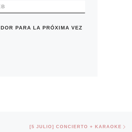
EB
DOR PARA LA PRÓXIMA VEZ
E
DE ENTRADAS
[5 JULIO] CONCIERTO + KARAOKE