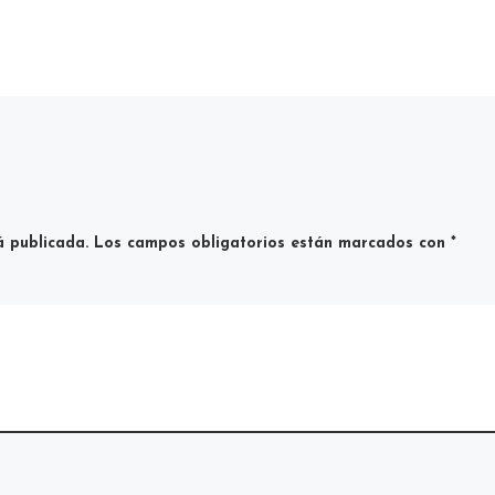
ocado una concentración
á publicada.
Los campos obligatorios están marcados con
*