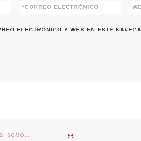
*
CORREO ELECTRÓNICO
W
RREO ELECTRÓNICO Y WEB EN ESTE NAVEGA
VOLVER A LA LISTA 
[5 JULIO] DEFENDAMOS NUESTROS ESPACIOS: SOMOS TODAS ANTIFASCISTAS