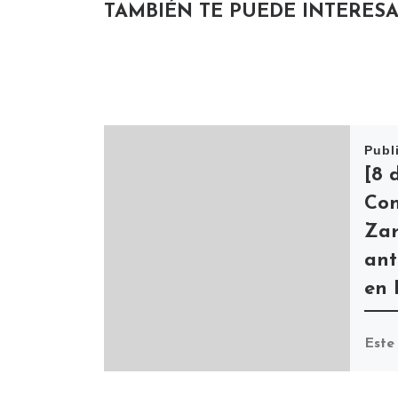
TAMBIÉN TE PUEDE INTERES
Publ
[8 
Con
Zar
ant
en 
Este 
19.0
Seo 