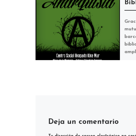
Bib
Grac
mutu
barce
bibl
ampl
incl
Deja un comentario