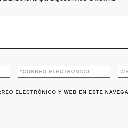
á publicada.
Los campos obligatorios están marcados con
*
*
CORREO ELECTRÓNICO
W
RREO ELECTRÓNICO Y WEB EN ESTE NAVEGA