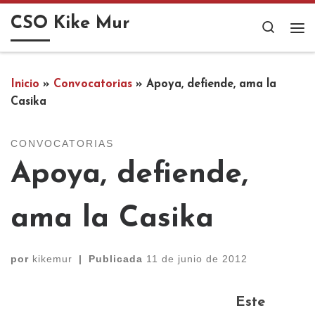
Saltar al contenido
CSO Kike Mur
Search
Me
Inicio
»
Convocatorias
»
Apoya, defiende, ama la
Casika
CONVOCATORIAS
Apoya, defiende,
ama la Casika
por
kikemur
|
Publicada
11 de junio de 2012
Este