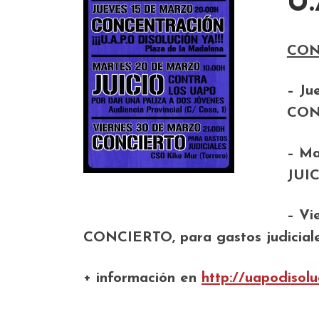
U.
CON
– Ju
CONC
– Ma
JUIC
– Vi
CONCIERTO, para gastos judiciale
+ información en
http://uapodisol