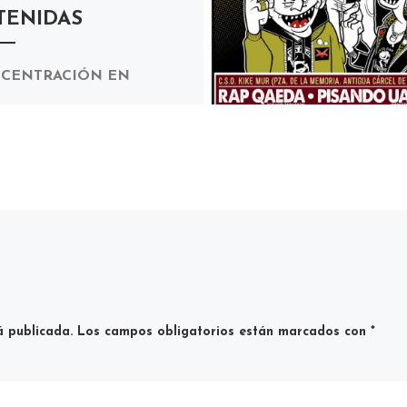
TENIDAS
CENTRACIÓN EN
IDARIDAD CON LAS
SONAS DETENIDAS 1 DE
RERO 20:00h PLAZA
ÑA Durante este mes de
o, como consecuencia del
emento […]
á publicada.
Los campos obligatorios están marcados con
*