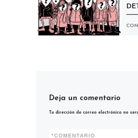
DE
CON
SOL
PER
FEB
ESPA
ener
incr
Deja un comentario
Tu dirección de correo electrónico no ser
*
COMENTARIO