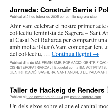
Jornada: Construir Barris i P
Publicat el
24 de febrer de 2025
per
comite-sagrera-stap
Ahir vam celebrar el nostre primer acte
col·lectiu feminista de Sagrera – Sant 
al Casal Noi Baliarda per compartir una
amb molta il·lusió.Vam començar fent un
del col·lectiu, …
Continua llegint
→
Publicat dins de
8M
,
FEMINISME
,
FORMACIÓ
,
GENTRIFICAC
CISHETEROPATRIARCAL
|
Etiquetat com a
8M
,
ACTIVITATS
,
GENTRIFICACIÓ
,
SAGRERA
,
SANT ANDREU DE PALOMAR
|
Taller de Hackeig de Renders 
Publicat el
9 de novembre de 2024
per
comite-sagrera-stap
Un dels eixos sobre el que el capital mo