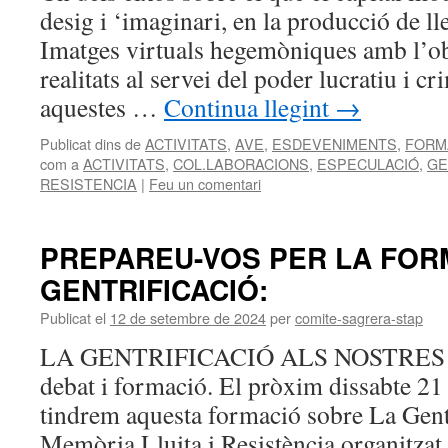
desig i ‘imaginari, en la producció de lle
Imatges virtuals hegemòniques amb l’ob
realitats al servei del poder lucratiu i 
aquestes …
Continua llegint
→
Publicat dins de
ACTIVITATS
,
AVE
,
ESDEVENIMENTS
,
FORM
com a
ACTIVITATS
,
COL.LABORACIONS
,
ESPECULACIÓ
,
GE
RESISTENCIA
|
Feu un comentari
PREPAREU-VOS PER LA FOR
GENTRIFICACIÓ:
Publicat el
12 de setembre de 2024
per
comite-sagrera-stap
LA GENTRIFICACIÓ ALS NOSTRES B
debat i formació. El pròxim dissabte 21
tindrem aquesta formació sobre La Gentr
Memòria Lluita i Resistència organitza