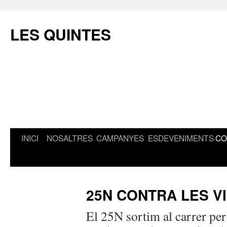
Vés
al
LES QUINTES
contingut
INICI
NOSALTRES
CAMPANYES
ESDEVENIMENTS
CO
25N CONTRA LES V
El 25N sortim al carrer pe