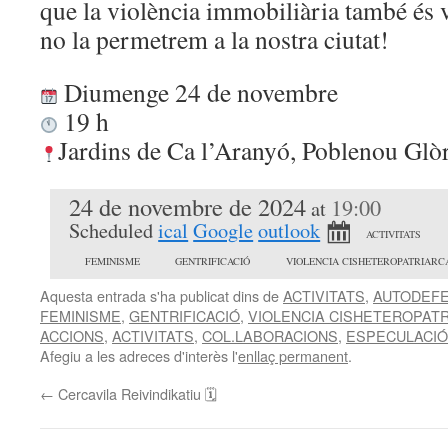
que la violència immobiliària també és v
no la permetrem a la nostra ciutat!
Diumenge 24 de novembre
19 h
Jardins de Ca l’Aranyó, Poblenou Glò
24 de novembre de 2024
19:00
at
Scheduled
ical
Google
outlook
ACTIVITATS
FEMINISME
GENTRIFICACIÓ
VIOLENCIA CISHETEROPATRIARC
Aquesta entrada s'ha publicat dins de
ACTIVITATS
,
AUTODEF
FEMINISME
,
GENTRIFICACIÓ
,
VIOLENCIA CISHETEROPAT
ACCIONS
,
ACTIVITATS
,
COL.LABORACIONS
,
ESPECULACIÓ
Afegiu a les adreces d'interès l'
enllaç permanent
.
←
Cercavila Reivindikatiu 🗓