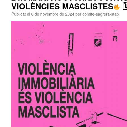
VIOLÈNCIES MASCLISTES

Publicat el
8 de novembre de 2024
per
comite-sagrera-stap