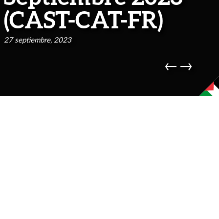
(CAST-CAT-FR)
27 septiembre, 2023
←
→
#cast
Queridxs compañerxs,
Ya ha pasado el verano y comienza un nuevo curso.
Desde SinDominio esperamos hayáis tenido unas
lindas vacaciones. La actividad se retoma y venimos
con mucha información y energía para compartir. Entre
ellas el anuncio del Hackmeeting de este año, que se