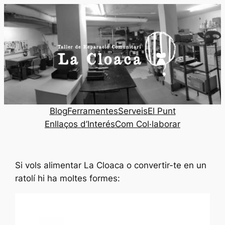
Saltar
al
contenido
Blog
Ferramentes
Serveis
El Punt
Enllaços d’Interés
Com Col·laborar
Si vols alimentar La Cloaca o convertir-te en un
ratolí hi ha moltes formes: