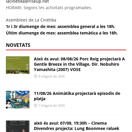
lacinetika@riseup.net
HORARI: Segons les activitats programades.
Asemblees de La Cinètika
1r i 3r diumenge de mes: assemblea general a les 18h.
Últim diumenge de mes: assemblea temàtica a les 18h.
NOVETATS
Això és avui: 08/08/26 Porc Roig projectarà A
Gentle Breeze in the Village, Dir. Nobuhiro
Yamashita (2007) VOSE
8 d'agost de 2026
11/08/26 Animàtika projectarà episodis de
platja
7 d'agost de 2026
això és avui: 07/08, 19:30h – Cinema
Divendres projecta: Lung Boonmee raluek