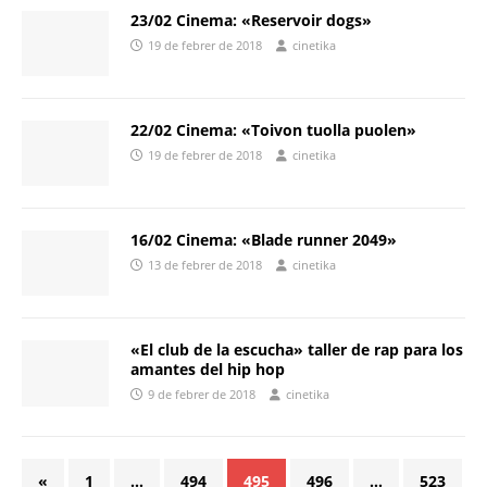
23/02 Cinema: «Reservoir dogs»
19 de febrer de 2018
cinetika
22/02 Cinema: «Toivon tuolla puolen»
19 de febrer de 2018
cinetika
16/02 Cinema: «Blade runner 2049»
13 de febrer de 2018
cinetika
«El club de la escucha» taller de rap para los
amantes del hip hop
9 de febrer de 2018
cinetika
«
1
…
494
495
496
…
523