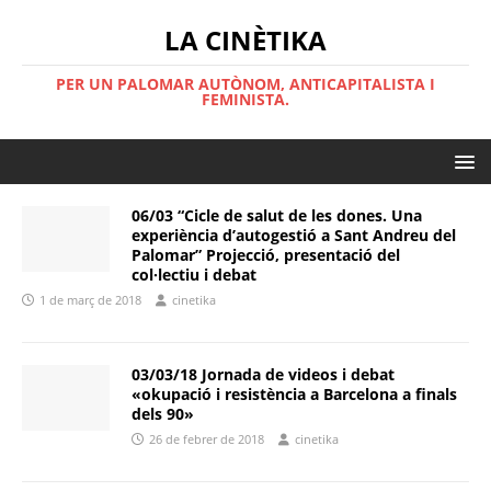
LA CINÈTIKA
PER UN PALOMAR AUTÒNOM, ANTICAPITALISTA I
FEMINISTA.
06/03 “Cicle de salut de les dones. Una
experiència d’autogestió a Sant Andreu del
Palomar” Projecció, presentació del
col·lectiu i debat
1 de març de 2018
cinetika
03/03/18 Jornada de videos i debat
«okupació i resistència a Barcelona a finals
dels 90»
26 de febrer de 2018
cinetika