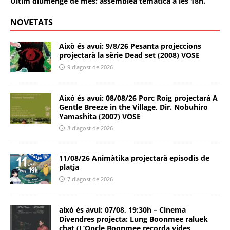
Últim diumenge de mes: assemblea temàtica a les 18h.
NOVETATS
Això és avui: 9/8/26 Pesanta projeccions
projectarà la sèrie Dead set (2008) VOSE
9 d'agost de 2026
Això és avui: 08/08/26 Porc Roig projectarà A
Gentle Breeze in the Village, Dir. Nobuhiro
Yamashita (2007) VOSE
8 d'agost de 2026
11/08/26 Animàtika projectarà episodis de
platja
7 d'agost de 2026
això és avui: 07/08, 19:30h – Cinema
Divendres projecta: Lung Boonmee raluek
chat (L’Oncle Boonmee recorda vides