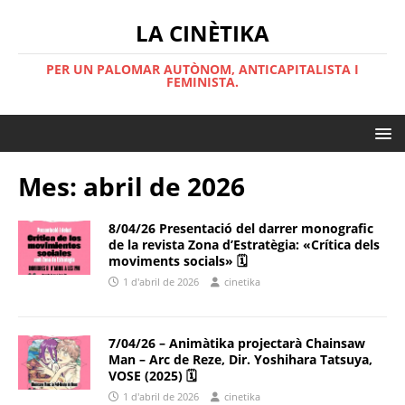
LA CINÈTIKA
PER UN PALOMAR AUTÒNOM, ANTICAPITALISTA I
FEMINISTA.
Mes:
abril de 2026
8/04/26 Presentació del darrer monografic
de la revista Zona d’Estratègia: «Crítica dels
moviments socials» 🗓
1 d'abril de 2026
cinetika
7/04/26 – Animàtika projectarà Chainsaw
Man – Arc de Reze, Dir. Yoshihara Tatsuya,
VOSE (2025) 🗓
1 d'abril de 2026
cinetika