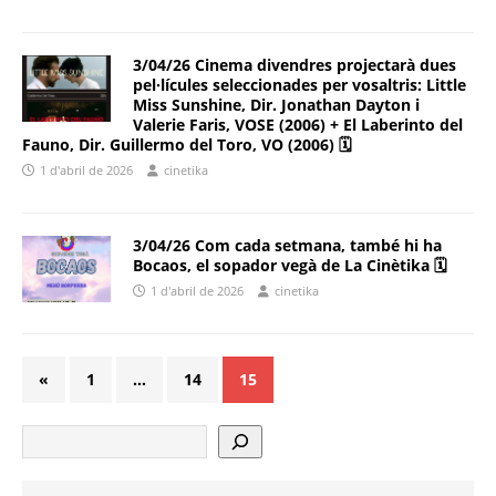
3/04/26 Cinema divendres projectarà dues
pel·lícules seleccionades per vosaltris: Little
Miss Sunshine, Dir. Jonathan Dayton i
Valerie Faris, VOSE (2006) + El Laberinto del
Fauno, Dir. Guillermo del Toro, VO (2006) 🗓
1 d'abril de 2026
cinetika
3/04/26 Com cada setmana, també hi ha
Bocaos, el sopador vegà de La Cinètika 🗓
1 d'abril de 2026
cinetika
«
1
…
14
15