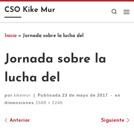
Saltar al contenido
CSO Kike Mur
Search
Me
Inicio
»
Jornada sobre la lucha del
Jornada sobre la
lucha del
por
kikemur
|
Publicada
23 de mayo de 2017
-
en
dimensiones
1588 × 2246
Navegación de imágenes
Anterior
Siguiente