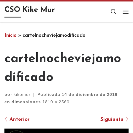
Saltar al contenido
CSO Kike Mur
Search
Me
Inicio
»
cartelnocheviejamodificado
cartelnocheviejamo
dificado
por
kikemur
|
Publicada
14 de diciembre de 2016
-
en dimensiones
1810 × 2560
Navegación de imágenes
Anterior
Siguiente