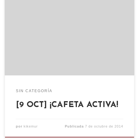
Todos los jueves de 18h a 22h CAFETA ACTIVA un
lugar de encuentro en el que debatir, apren­der,
infor­marse y man­ten­erse activa políti­ca­mente.
Por ello éste mes: .-JUEVES 9 OCT: Cafetería de
18 a 22h Café Solidario con el Pueblo Zapatista .-
JUEVES 16 OCT: Documental 19h “Fascismo SA”
2014 Aris […]
SIN CATEGORÍA
[9 OCT] ¡CAFETA ACTIVA!
por
kikemur
Publicada
7 de octubre de 2014