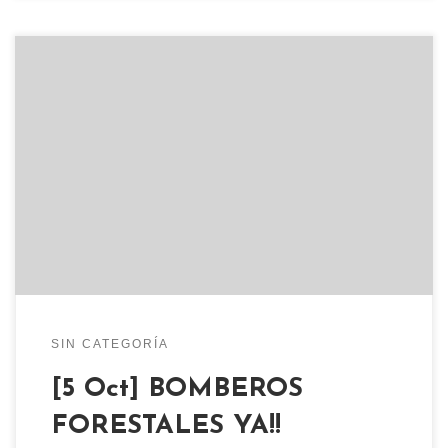
Éste domingo 5 de octubre en el CSO Kike Mur
Jornada en solidaridad con lxs compañerxs de las
BRIF: 23 AÑOS DE PRECARIEDAD: BOMBEROS
FORESTALES YA!! 12:00 Vermú solidario con
tapeo vegano. 15:00 Comida popular vegana.
17:00 Teatro Pezkao 18:00 Mesa redonda con lxs
compañerxs de las BRIF donde […]
SIN CATEGORÍA
[5 Oct] BOMBEROS
FORESTALES YA!!