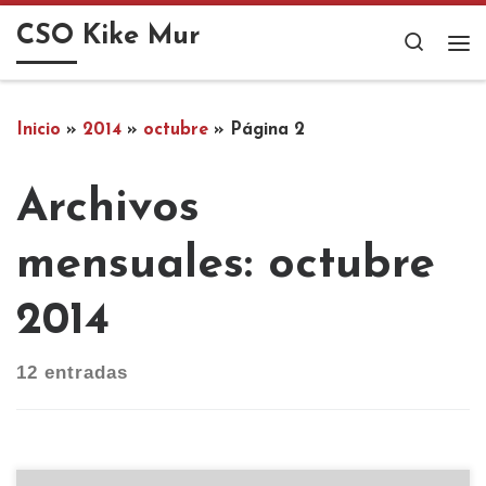
Saltar al contenido
CSO Kike Mur
Search
Me
Inicio
»
2014
»
octubre
»
Página 2
Archivos
mensuales:
octubre
2014
12 entradas