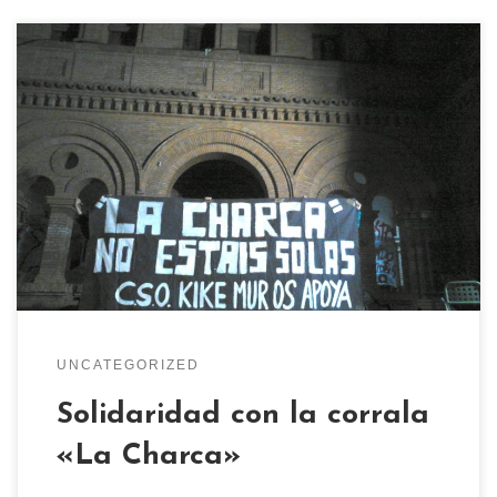
El pasado Jueves 24 de Abril fue desalojada la
corrala «La Charca» en el barrio de Carabanchel,
Madrid. En ella habitaban mas de 50 personas
desde su okupación el 29 de Marzo de 2013. 50
personas que demandaban una vivienda digna y
que por ello decidieron entrar en un edificio […]
UNCATEGORIZED
Solidaridad con la corrala
«La Charca»