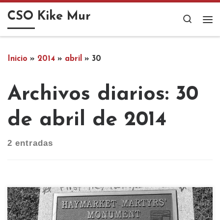
Saltar al contenido
CSO Kike Mur
Search
Me
Inicio
»
2014
»
abril
»
30
Archivos diarios:
30
de abril de 2014
2 entradas
El 1º de Mayo es el día de los trabajadores y