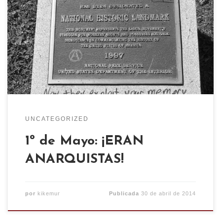
trabajadoras, en memoria de los obreros
anarquistas asesinados en Chicago en el año
1887 por reivindicar la jornada laboral de 8 horas,
convirtiéndose en mártires de la lucha obrera. El
anarquismo ha sido, en toda época y lugar,
difamado […]
UNCATEGORIZED
1º de Mayo: ¡ERAN
ANARQUISTAS!
por
kikemur
Publicada
30 de abril de 2014