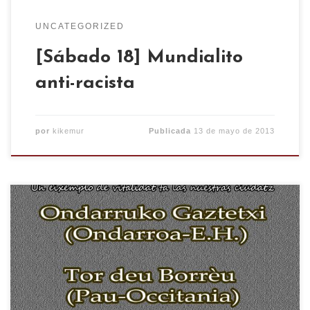
UNCATEGORIZED
[Sábado 18] Mundialito
anti-racista
por
kikemur
Publicada
13 de mayo de 2013
Dende A Enrestida tos queremos comunicar que o
diya 18 de Mayo, continando con o nuestro 10eno
cabo d’anyo, vos ufrimos unas chornadas de
rufierta y reflexión sobre os Centros Socials
Autochestionaus. I ferán parti o C.S.O “Kike Mur”,
Ondarruko Gaztetxi (Ondarrua) y Tor Deu Borrèu