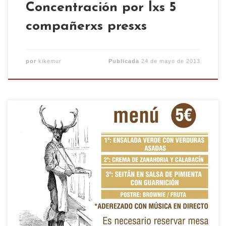
Concentración por lxs 5
compañerxs presxs
por
kikemur
Publicada
24 de mayo de 2013
Cenador vegano en apoyo a los activistas
represaliados, del movimiento por los derechos de
los animales. Menú: 1º Ensalada verde con
verduras asadas. 2º Crema de zanahoria y
calabacín. 3º Seitan a la salsa de pimienta con
guarnición. Postre: Brownie o fruta. todo esto
aderezado con música […]