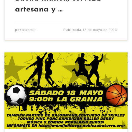
artesana y …
por
kikemur
Publicada
13 de mayo de 2013