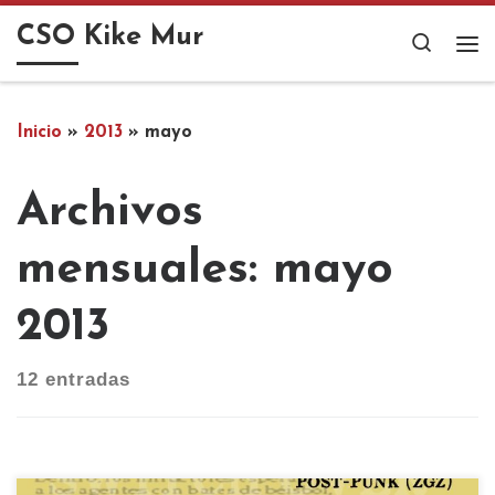
Saltar al contenido
CSO Kike Mur
Search
Me
Inicio
»
2013
»
mayo
Archivos
mensuales:
mayo
2013
12 entradas