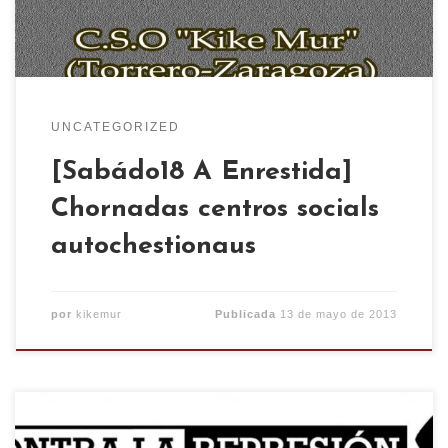
(Pau-Occitania). Tot ixo dimpués […]
UNCATEGORIZED
[Sabádo18 A Enrestida]
Chornadas centros socials
autochestionaus
por
kikemur
Publicada
13 de mayo de 2013