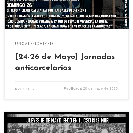
española. «Boikot sin fronteras» Documental
sobre las andanzas, aventuras y desventuras por
el mundo […]
UNCATEGORIZED
[24-26 de Mayo] Jornadas
anticarcelarias
por
kikemur
Publicada
20 de mayo de 2013