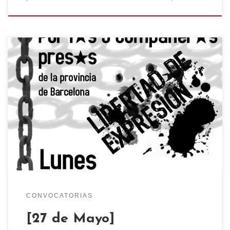
Lunes 27 de Mayo, 19:00h, Plaza de la
Madalena: Concentración por lxs 5 compañerxs
presxs El viernes 17 de Mayo, la audiencia
nacional condenó a prisión sin fianza y a espera
de jucio a lxs 5 anarquistas detenidxs en la
provincia de Barcelona, acusándolxs de
enaltecimiento del terrorismo y […]
CONVOCATORIAS
[27 de Mayo]