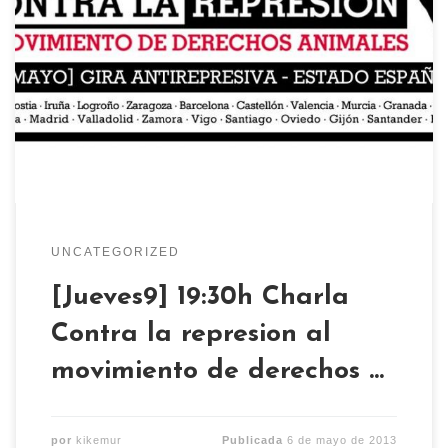
Entre los días 3 y 26 de Mayo, dos activistas
imputados en el proceso represivo al Movimiento
de Derechos Animales viajarán por todo el Estado
con el objeto de dar a conocer la represión y el
injusto montaje policial que está padeciendo este
movimiento en el Estado español. Eneko Pérez […]
UNCATEGORIZED
[Jueves9] 19:30h Charla
Contra la represion al
movimiento de derechos …
por
kikemur
Publicada
6 de mayo de 2013