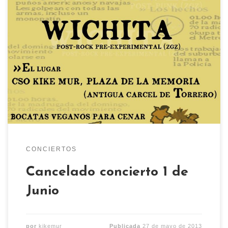
Lamentamos informar de que el concierto
previsto para éste sábado 1 de Junio en el CSO
Kike Mur en el que iban a actuar Wichita y Switch
Over ha sido suspendido por causas de fuerza
mayor.
CONCIERTOS
Cancelado concierto 1 de
Junio
por
kikemur
Publicada
27 de mayo de 2013