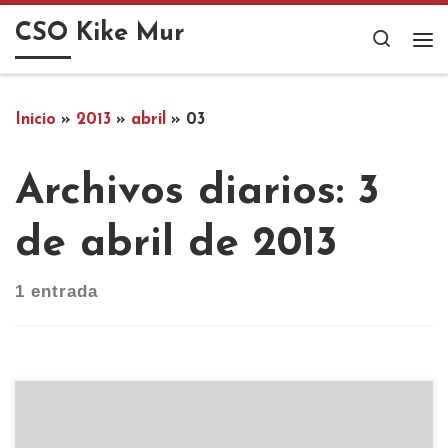
Saltar al contenido
CSO Kike Mur
Search
Me
Inicio
»
2013
»
abril
»
03
Archivos diarios:
3
de abril de 2013
1 entrada
Programación de la Fiesta del Sol Parque de la