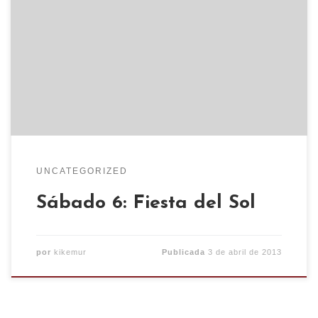
calle Cuarte (Torrero) desde las 11.00 de la
mañana hasta las 02.00 de la madrugada.
Durante todo el día estará el Colectivo Malavida,
habrá puestos artesanía, mercadillo de trueque y
13 metros de barra para autogestionar la Fiesta
del Sol. […]
UNCATEGORIZED
Sábado 6: Fiesta del Sol
por
kikemur
Publicada
3 de abril de 2013