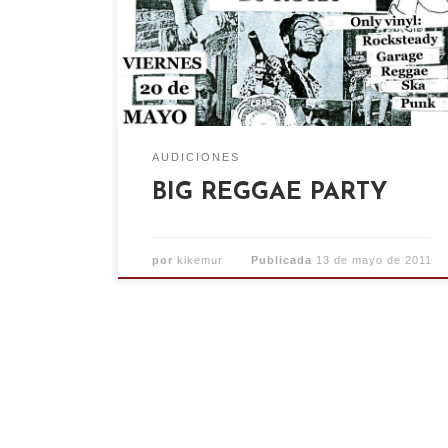
reggae, ska, punk… pinchando SÓLO EN
VINILO: –Dj Tozi –Dj Roca –Mr. Big Shot .
Habrá tapas veganas y cócteles. Todos
los beneficios irán destinados a gastos
judiciales.
AUDICIONES
BIG REGGAE PARTY
por
kikemur
Publicada
13 de mayo de 2011