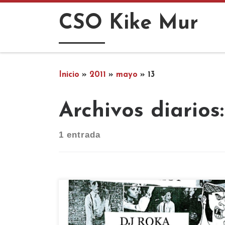
Saltar al contenido
CSO Kike Mur
Inicio
»
2011
»
mayo
»
13
Archivos diarios
1 entrada
El próximo viernes 20 de Mayo a partir
de las 22:00h te invitamos a la BIG
REGGAE PARTY!!! Rocksteady, garage,