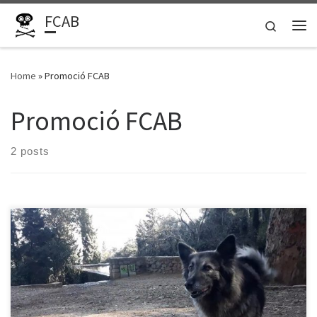
FCAB
Skip to content
Search
Me
Home
»
Promoció FCAB
Promoció FCAB
2 posts